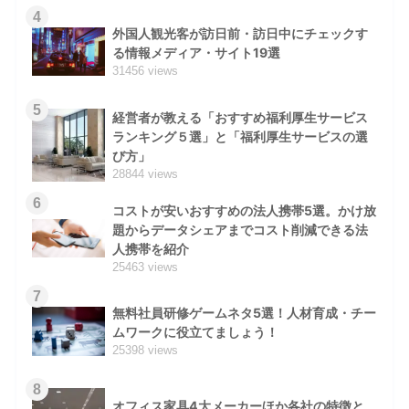
4
外国人観光客が訪日前・訪日中にチェックす
る情報メディア・サイト19選
31456 views
5
経営者が教える「おすすめ福利厚生サービス
ランキング５選」と「福利厚生サービスの選
び方」
28844 views
6
コストが安いおすすめの法人携帯5選。かけ放
題からデータシェアまでコスト削減できる法
人携帯を紹介
25463 views
7
無料社員研修ゲームネタ5選！人材育成・チー
ムワークに役立てましょう！
25398 views
8
オフィス家具4大メーカーほか各社の特徴と