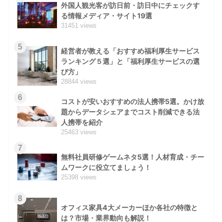
外国人観光客が訪日前・訪日中にチェックす
る情報メディア・サイト19選
31451 views
5
経営者が教える「おすすめ福利厚生サービス
ランキング５選」と「福利厚生サービスの選
び方」
28844 views
6
コストが安いおすすめの法人携帯5選。かけ放
題からデータシェアまでコスト削減できる法
人携帯を紹介
25463 views
7
無料社員研修ゲームネタ5選！人材育成・チー
ムワークに役立てましょう！
25398 views
8
オフィス家具4大メーカーほか各社の特徴と
は？市場・業界動向も解説！