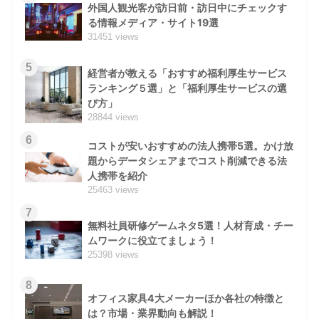
外国人観光客が訪日前・訪日中にチェックす
る情報メディア・サイト19選
31451 views
5
経営者が教える「おすすめ福利厚生サービス
ランキング５選」と「福利厚生サービスの選
び方」
28844 views
6
コストが安いおすすめの法人携帯5選。かけ放
題からデータシェアまでコスト削減できる法
人携帯を紹介
25463 views
7
無料社員研修ゲームネタ5選！人材育成・チー
ムワークに役立てましょう！
25398 views
8
オフィス家具4大メーカーほか各社の特徴と
は？市場・業界動向も解説！