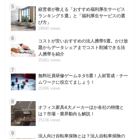
5
経営者が教える「おすすめ福利厚生サービス
ランキング５選」と「福利厚生サービスの選
び方」
28840 views
6
コストが安いおすすめの法人携帯5選。かけ放
題からデータシェアまでコスト削減できる法
人携帯を紹介
25461 views
7
無料社員研修ゲームネタ5選！人材育成・チー
ムワークに役立てましょう！
25396 views
8
オフィス家具4大メーカーほか各社の特徴と
は？市場・業界動向も解説！
25136 views
9
法人向け自転車保険とは？法人自転車保険の