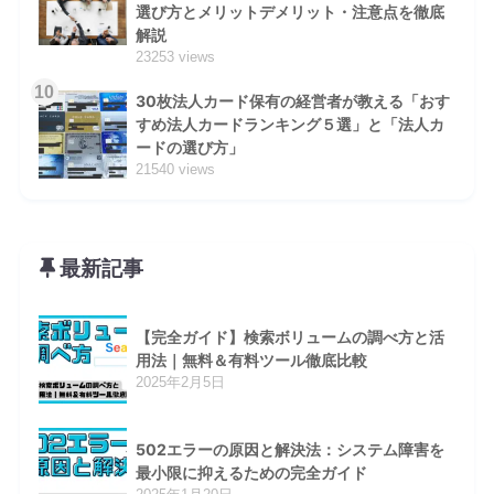
選び方とメリットデメリット・注意点を徹底
解説
23253 views
10
30枚法人カード保有の経営者が教える「おす
すめ法人カードランキング５選」と「法人カ
ードの選び方」
21540 views
最新記事
【完全ガイド】検索ボリュームの調べ方と活
用法｜無料＆有料ツール徹底比較
2025年2月5日
502エラーの原因と解決法：システム障害を
最小限に抑えるための完全ガイド