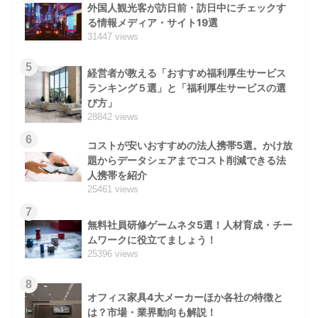
外国人観光客が訪日前・訪日中にチェックす
る情報メディア・サイト19選
31447 views
5
経営者が教える「おすすめ福利厚生サービス
ランキング５選」と「福利厚生サービスの選
び方」
28842 views
6
コストが安いおすすめの法人携帯5選。かけ放
題からデータシェアまでコスト削減できる法
人携帯を紹介
25461 views
7
無料社員研修ゲームネタ5選！人材育成・チー
ムワークに役立てましょう！
25396 views
8
オフィス家具4大メーカーほか各社の特徴と
は？市場・業界動向も解説！