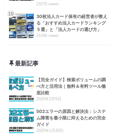
23270 views
10
30枚法人カード保有の経営者が教え
る「おすすめ法人カードランキング
５選」と「法人カードの選び方」
21540 views
最新記事
【完全ガイド】検索ボリュームの調
べ方と活用法｜無料＆有料ツール徹
底比較
2025年2月5日
502エラーの原因と解決法：システ
ム障害を最小限に抑えるための完全
ガイド
2025年1月20日