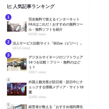
人気記事ランキング
1
完全無料で使えるインターネット
FAXはこれだ！おすすめの無料ツー
ル・無料ソフトを紹介
84785 views
2
法人サービス比較サイト「BIZee（ビジー）」
68419 views
3
デジタルサイネージのソフトウェア
14つを比較！フリー・無料のはど
う？
33917 views
4
外国人観光客が訪日前・訪日中にチ
ェックする情報メディア・サイト19
選
31456 views
5
経営者が教える「おすすめ福利厚生