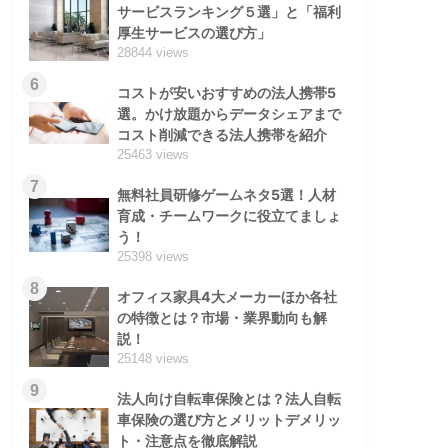
サービスランキング５選」と「福利
厚生サービスの選び方」
28844 views
6
コストが安いおすすめの法人携帯5
選。かけ放題からデータシェアまで
コスト削減できる法人携帯を紹介
25463 views
7
無料社員研修ゲームネタ5選！人材
育成・チームワークに役立てましょ
う！
25398 views
8
オフィス家具4大メーカーほか各社
の特徴とは？市場・業界動向も解
説！
25148 views
9
法人向け自転車保険とは？法人自転
車保険の選び方とメリットデメリッ
ト・注意点を徹底解説