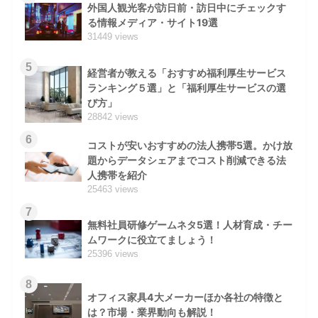
外国人観光客が訪日前・訪日中にチェックす
る情報メディア・サイト19選
31449 views
5
経営者が教える「おすすめ福利厚生サービス
ランキング５選」と「福利厚生サービスの選
び方」
28842 views
6
コストが安いおすすめの法人携帯5選。かけ放
題からデータシェアまでコスト削減できる法
人携帯を紹介
25463 views
7
無料社員研修ゲームネタ5選！人材育成・チー
ムワークに役立てましょう！
25396 views
8
オフィス家具4大メーカーほか各社の特徴と
は？市場・業界動向も解説！