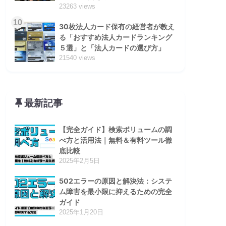
23263 views
10
30枚法人カード保有の経営者が教え
る「おすすめ法人カードランキング
５選」と「法人カードの選び方」
21540 views
最新記事
【完全ガイド】検索ボリュームの調
べ方と活用法｜無料＆有料ツール徹
底比較
2025年2月5日
502エラーの原因と解決法：システ
ム障害を最小限に抑えるための完全
ガイド
2025年1月20日