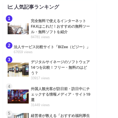
人気記事ランキング
1
完全無料で使えるインターネット
FAXはこれだ！おすすめの無料ツー
ル・無料ソフトを紹介
84781 views
2
法人サービス比較サイト「BIZee（ビジー）」
67659 views
3
デジタルサイネージのソフトウェア
14つを比較！フリー・無料のはど
う？
33917 views
4
外国人観光客が訪日前・訪日中にチ
ェックする情報メディア・サイト19
選
31449 views
5
経営者が教える「おすすめ福利厚生