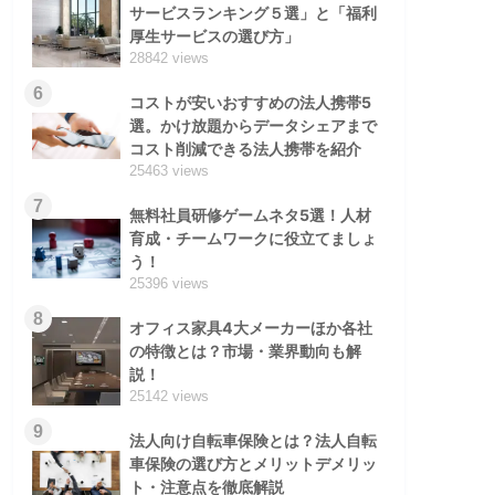
サービスランキング５選」と「福利
厚生サービスの選び方」
28842 views
6
コストが安いおすすめの法人携帯5
選。かけ放題からデータシェアまで
コスト削減できる法人携帯を紹介
25463 views
7
無料社員研修ゲームネタ5選！人材
育成・チームワークに役立てましょ
う！
25396 views
8
オフィス家具4大メーカーほか各社
の特徴とは？市場・業界動向も解
説！
25142 views
9
法人向け自転車保険とは？法人自転
車保険の選び方とメリットデメリッ
ト・注意点を徹底解説