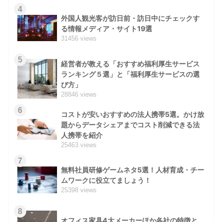
4
外国人観光客が訪日前・訪日中にチェックす
る情報メディア・サイト19選
31456 views
5
経営者が教える「おすすめ福利厚生サービス
ランキング５選」と「福利厚生サービスの選
び方」
28846 views
6
コストが安いおすすめの法人携帯5選。かけ放
題からデータシェアまでコスト削減できる法
人携帯を紹介
25463 views
7
無料社員研修ゲームネタ5選！人材育成・チー
ムワークに役立てましょう！
25398 views
8
オフィス家具4大メーカーほか各社の特徴と