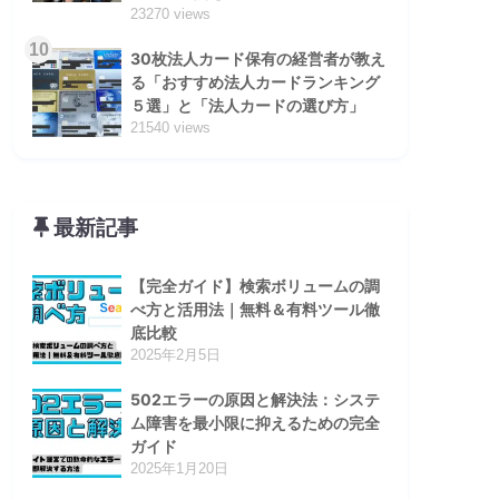
23270 views
10
30枚法人カード保有の経営者が教え
る「おすすめ法人カードランキング
５選」と「法人カードの選び方」
21540 views
最新記事
【完全ガイド】検索ボリュームの調
べ方と活用法｜無料＆有料ツール徹
底比較
2025年2月5日
502エラーの原因と解決法：システ
ム障害を最小限に抑えるための完全
ガイド
2025年1月20日