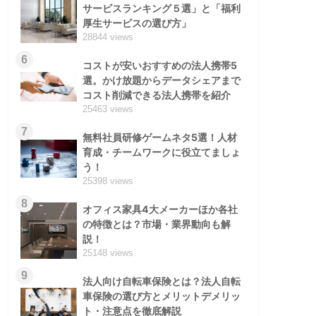
サービスランキング５選」と「福利
厚生サービスの選び方」
28844 views
6
コストが安いおすすめの法人携帯5
選。かけ放題からデータシェアまで
コスト削減できる法人携帯を紹介
25463 views
7
無料社員研修ゲームネタ5選！人材
育成・チームワークに役立てましょ
う！
25398 views
8
オフィス家具4大メーカーほか各社
の特徴とは？市場・業界動向も解
説！
25148 views
9
法人向け自転車保険とは？法人自転
車保険の選び方とメリットデメリッ
ト・注意点を徹底解説