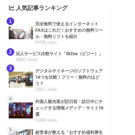
人気記事ランキング
1
完全無料で使えるインターネット
FAXはこれだ！おすすめの無料ツー
ル・無料ソフトを紹介
84785 views
2
法人サービス比較サイト「BIZee（ビジー）」
68622 views
3
デジタルサイネージのソフトウェア
14つを比較！フリー・無料のはど
う？
33917 views
4
外国人観光客が訪日前・訪日中にチ
ェックする情報メディア・サイト19
選
31456 views
5
経営者が教える「おすすめ福利厚生