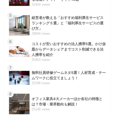
31454 views
5
経営者が教える「おすすめ福利厚生サービス
ランキング５選」と「福利厚生サービスの選
び方」
28844 views
6
コストが安いおすすめの法人携帯5選。かけ放
題からデータシェアまでコスト削減できる法
人携帯を紹介
25463 views
7
無料社員研修ゲームネタ5選！人材育成・チー
ムワークに役立てましょう！
25398 views
8
オフィス家具4大メーカーほか各社の特徴と
は？市場・業界動向も解説！
25146 views