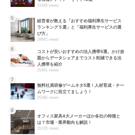
31445 views
5
経営者が教える「おすすめ福利厚生サービス
ランキング５選」と「福利厚生サービスの選
び方」
28842 views
6
コストが安いおすすめの法人携帯5選。かけ放
題からデータシェアまでコスト削減できる法
人携帯を紹介
25461 views
7
無料社員研修ゲームネタ5選！人材育成・チー
ムワークに役立てましょう！
25396 views
8
オフィス家具4大メーカーほか各社の特徴と
は？市場・業界動向も解説！
25138 views