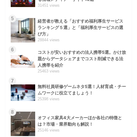
31451 views
5
経営者が教える「おすすめ福利厚生サービス
ランキング５選」と「福利厚生サービスの選
び方」
28844 views
6
コストが安いおすすめの法人携帯5選。かけ放
題からデータシェアまでコスト削減できる法
人携帯を紹介
25463 views
7
無料社員研修ゲームネタ5選！人材育成・チー
ムワークに役立てましょう！
25398 views
8
オフィス家具4大メーカーほか各社の特徴と
は？市場・業界動向も解説！
25146 views