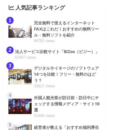
人気記事ランキング
1
完全無料で使えるインターネット
FAXはこれだ！おすすめの無料ツー
ル・無料ソフトを紹介
84783 views
2
法人サービス比較サイト「BIZee（ビジー）」
67847 views
3
デジタルサイネージのソフトウェア
14つを比較！フリー・無料のはど
う？
33917 views
4
外国人観光客が訪日前・訪日中にチ
ェックする情報メディア・サイト19
選
31449 views
5
経営者が教える「おすすめ福利厚生