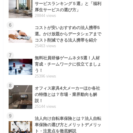
サービスランキング５選」と「福利
厚生サービスの選び方」
28844 views
6
コストが安いおすすめの法人携帯5
選。かけ放題からデータシェアまで
コスト削減できる法人携帯を紹介
25463 views
7
無料社員研修ゲームネタ5選！人材
育成・チームワークに役立てましょ
う！
25396 views
8
オフィス家具4大メーカーほか各社
の特徴とは？市場・業界動向も解
説！
25144 views
9
法人向け自転車保険とは？法人自転
車保険の選び方とメリットデメリッ
ト・注意点を徹底解説