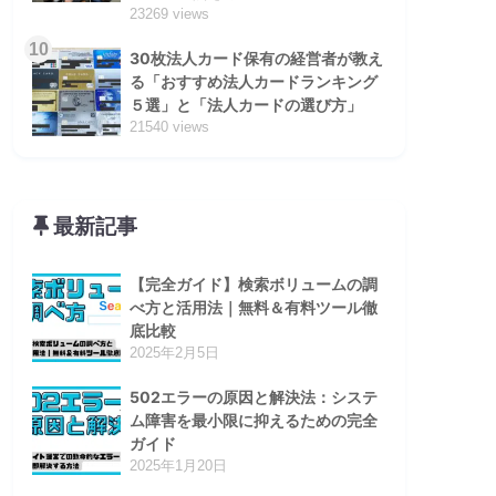
23269 views
10
30枚法人カード保有の経営者が教え
る「おすすめ法人カードランキング
５選」と「法人カードの選び方」
21540 views
最新記事
【完全ガイド】検索ボリュームの調
べ方と活用法｜無料＆有料ツール徹
底比較
2025年2月5日
502エラーの原因と解決法：システ
ム障害を最小限に抑えるための完全
ガイド
2025年1月20日