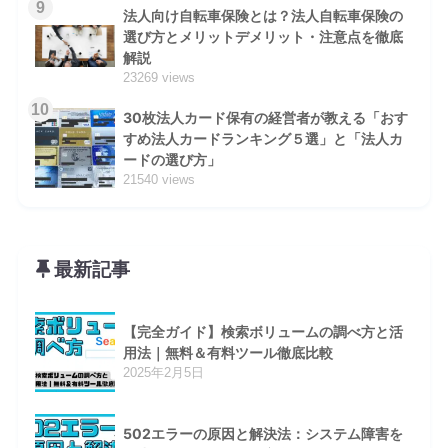
9
法人向け自転車保険とは？法人自転車保険の
選び方とメリットデメリット・注意点を徹底
解説
23269 views
10
30枚法人カード保有の経営者が教える「おす
すめ法人カードランキング５選」と「法人カ
ードの選び方」
21540 views
最新記事
【完全ガイド】検索ボリュームの調べ方と活
用法｜無料＆有料ツール徹底比較
2025年2月5日
502エラーの原因と解決法：システム障害を