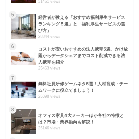
31451 views
5
経営者が教える「おすすめ福利厚生サービス
ランキング５選」と「福利厚生サービスの選
び方」
28844 views
6
コストが安いおすすめの法人携帯5選。かけ放
題からデータシェアまでコスト削減できる法
人携帯を紹介
25463 views
7
無料社員研修ゲームネタ5選！人材育成・チー
ムワークに役立てましょう！
25398 views
8
オフィス家具4大メーカーほか各社の特徴と
は？市場・業界動向も解説！
25146 views