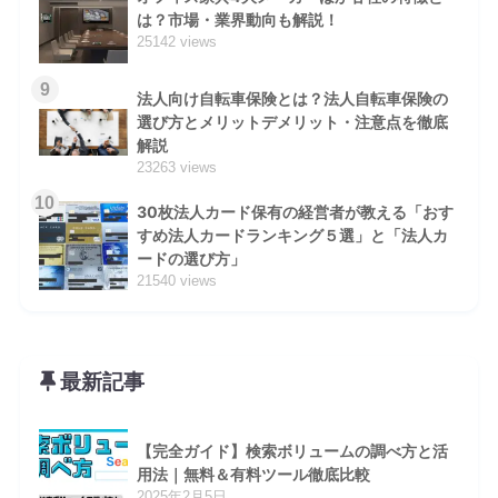
は？市場・業界動向も解説！
25142 views
9
法人向け自転車保険とは？法人自転車保険の
選び方とメリットデメリット・注意点を徹底
解説
23263 views
10
30枚法人カード保有の経営者が教える「おす
すめ法人カードランキング５選」と「法人カ
ードの選び方」
21540 views
最新記事
【完全ガイド】検索ボリュームの調べ方と活
用法｜無料＆有料ツール徹底比較
2025年2月5日