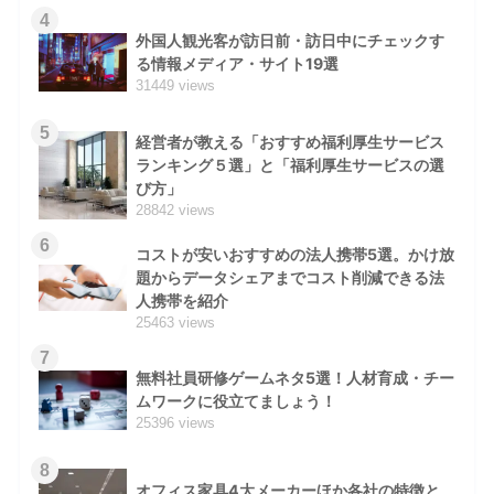
4
外国人観光客が訪日前・訪日中にチェックす
る情報メディア・サイト19選
31449 views
5
経営者が教える「おすすめ福利厚生サービス
ランキング５選」と「福利厚生サービスの選
び方」
28842 views
6
コストが安いおすすめの法人携帯5選。かけ放
題からデータシェアまでコスト削減できる法
人携帯を紹介
25463 views
7
無料社員研修ゲームネタ5選！人材育成・チー
ムワークに役立てましょう！
25396 views
8
オフィス家具4大メーカーほか各社の特徴と