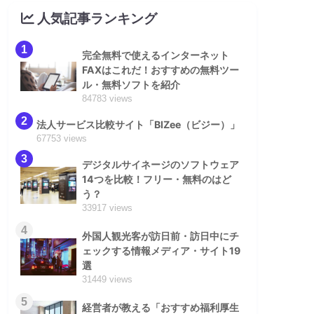
人気記事ランキング
1
完全無料で使えるインターネット
FAXはこれだ！おすすめの無料ツー
ル・無料ソフトを紹介
84783 views
2
法人サービス比較サイト「BIZee（ビジー）」
67753 views
3
デジタルサイネージのソフトウェア
14つを比較！フリー・無料のはど
う？
33917 views
4
外国人観光客が訪日前・訪日中にチ
ェックする情報メディア・サイト19
選
31449 views
5
経営者が教える「おすすめ福利厚生