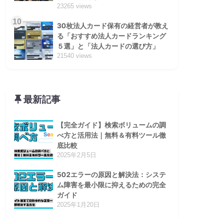
23265 views
10
30枚法人カード保有の経営者が教え
る「おすすめ法人カードランキング
５選」と「法人カードの選び方」
21540 views
最新記事
【完全ガイド】検索ボリュームの調
べ方と活用法｜無料＆有料ツール徹
底比較
2025年2月5日
502エラーの原因と解決法：システ
ム障害を最小限に抑えるための完全
ガイド
2025年1月20日