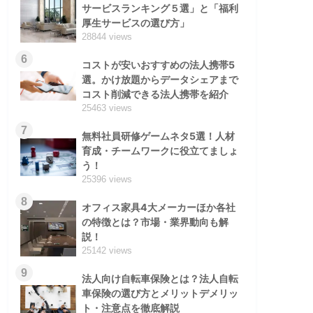
サービスランキング５選」と「福利
厚生サービスの選び方」
28844 views
6
コストが安いおすすめの法人携帯5
選。かけ放題からデータシェアまで
コスト削減できる法人携帯を紹介
25463 views
7
無料社員研修ゲームネタ5選！人材
育成・チームワークに役立てましょ
う！
25396 views
8
オフィス家具4大メーカーほか各社
の特徴とは？市場・業界動向も解
説！
25142 views
9
法人向け自転車保険とは？法人自転
車保険の選び方とメリットデメリッ
ト・注意点を徹底解説