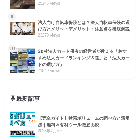
25148 views
9
法人向け自転車保険とは？法人自転車保険の選
び方とメリットデメリット・注意点を徹底解説
23270 views
10
30枚法人カード保有の経営者が教える「おす
すめ法人カードランキング５選」と「法人カー
ドの選び方」
21540 views
最新記事
【完全ガイド】検索ボリュームの調べ方と活用
法｜無料＆有料ツール徹底比較
2025年2月5日