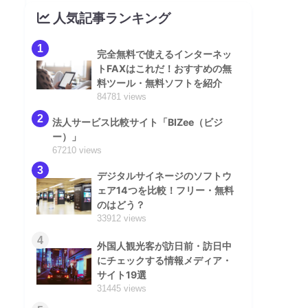
人気記事ランキング
1
完全無料で使えるインターネッ
トFAXはこれだ！おすすめの無
料ツール・無料ソフトを紹介
84781 views
2
法人サービス比較サイト「BIZee（ビジ
ー）」
67210 views
3
デジタルサイネージのソフトウ
ェア14つを比較！フリー・無料
のはどう？
33912 views
4
外国人観光客が訪日前・訪日中
にチェックする情報メディア・
サイト19選
31445 views