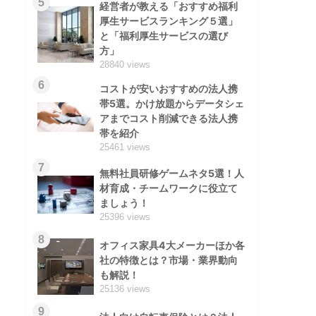
5
経営者が教える「おすすめ福利
厚生サービスランキング５選」
と「福利厚生サービスの選び
方」
28840 views
6
コストが安いおすすめの法人携
帯5選。かけ放題からデータシェ
アまでコスト削減できる法人携
帯を紹介
25461 views
7
無料社員研修ゲームネタ5選！人
材育成・チームワークに役立て
ましょう！
25396 views
8
オフィス家具4大メーカーほか各
社の特徴とは？市場・業界動向
も解説！
25136 views
9