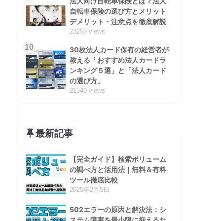
法人向け自転車保険とは？法人
自転車保険の選び方とメリット
デメリット・注意点を徹底解説
23253 views
10
30枚法人カード保有の経営者が
教える「おすすめ法人カードラ
ンキング５選」と「法人カード
の選び方」
21540 views
最新記事
【完全ガイド】検索ボリューム
の調べ方と活用法｜無料＆有料
ツール徹底比較
2025年2月5日
502エラーの原因と解決法：シ
ステム障害を最小限に抑えるた