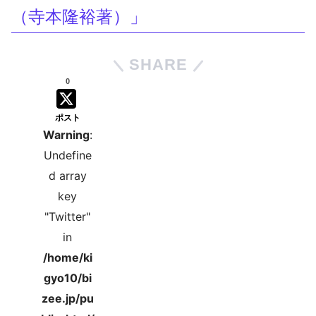
（寺本隆裕著）」
SHARE
0
ポスト
Warning
:
Undefine
d array
key
"Twitter"
in
/home/ki
gyo10/bi
zee.jp/pu