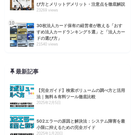
び方とメリットデメリット・注意点を徹底解説
23269 views
10
30枚法人カード保有の経営者が教える「おす
すめ法人カードランキング５選」と「法人カー
ドの選び方」
21540 views
最新記事
【完全ガイド】検索ボリュームの調べ方と活用
法｜無料＆有料ツール徹底比較
2025年2月5日
502エラーの原因と解決法：システム障害を最
小限に抑えるための完全ガイド
2025年1月20日