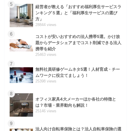
5
経営者が教える「おすすめ福利厚生サービスラ
ンキング５選」と「福利厚生サービスの選び
方」
28844 views
6
コストが安いおすすめの法人携帯5選。かけ放
題からデータシェアまでコスト削減できる法人
携帯を紹介
25463 views
7
無料社員研修ゲームネタ5選！人材育成・チー
ムワークに役立てましょう！
25398 views
8
オフィス家具4大メーカーほか各社の特徴と
は？市場・業界動向も解説！
25146 views
9
法人向け自転車保険とは？法人自転車保険の選