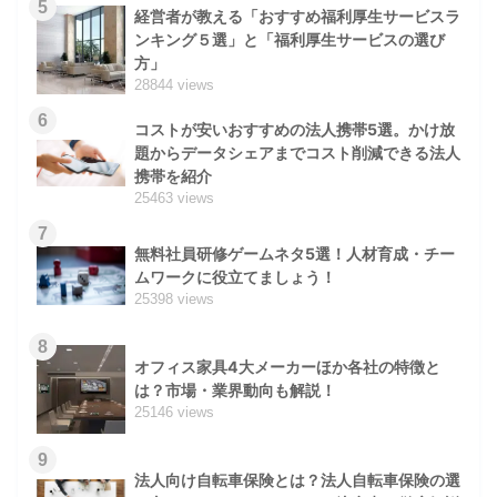
5
経営者が教える「おすすめ福利厚生サービスラ
ンキング５選」と「福利厚生サービスの選び
方」
28844 views
6
コストが安いおすすめの法人携帯5選。かけ放
題からデータシェアまでコスト削減できる法人
携帯を紹介
25463 views
7
無料社員研修ゲームネタ5選！人材育成・チー
ムワークに役立てましょう！
25398 views
8
オフィス家具4大メーカーほか各社の特徴と
は？市場・業界動向も解説！
25146 views
9
法人向け自転車保険とは？法人自転車保険の選