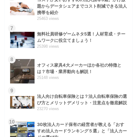
題からデータシェアまでコスト削減できる法人
携帯を紹介
25463 views
7
無料社員研修ゲームネタ5選！人材育成・チー
ムワークに役立てましょう！
25398 views
8
オフィス家具4大メーカーほか各社の特徴と
は？市場・業界動向も解説！
25148 views
9
法人向け自転車保険とは？法人自転車保険の選
び方とメリットデメリット・注意点を徹底解説
23270 views
10
30枚法人カード保有の経営者が教える「おす
すめ法人カードランキング５選」と「法人カー