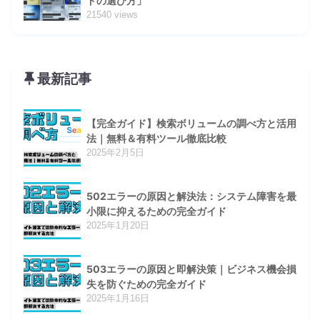
ドの選び方」
21540 views
最新記事
【完全ガイド】検索ボリュームの調べ方と活用
法｜無料＆有料ツール徹底比較
2025年2月5日
502エラーの原因と解決法：システム障害を最
小限に抑えるための完全ガイド
2025年1月20日
503エラーの原因と即解決策｜ビジネス機会損
失を防ぐための完全ガイド
2025年1月16日