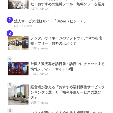
だ！おすすめの無料ツール・無料ソフトを紹介
84785 views
2
法人サービス比較サイト「BIZee（ビジー）」
68622 views
3
デジタルサイネージのソフトウェア14つを比
較！フリー・無料のはどう？
33917 views
4
外国人観光客が訪日前・訪日中にチェックする
情報メディア・サイト19選
31456 views
5
経営者が教える「おすすめ福利厚生サービスラ
ンキング５選」と「福利厚生サービスの選び
方」
28844 views
6
コストが安いおすすめの法人携帯5選。かけ放