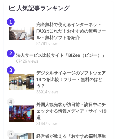
人気記事ランキング
1
完全無料で使えるインターネット
FAXはこれだ！おすすめの無料ツー
ル・無料ソフトを紹介
84781 views
2
法人サービス比較サイト「BIZee（ビジー）」
67426 views
3
デジタルサイネージのソフトウェア
14つを比較！フリー・無料のはど
う？
33914 views
4
外国人観光客が訪日前・訪日中にチ
ェックする情報メディア・サイト19
選
31447 views
5
経営者が教える「おすすめ福利厚生