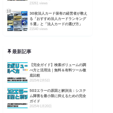
23261 views
10
30枚法人カード保有の経営者が教え
る「おすすめ法人カードランキング
５選」と「法人カードの選び方」
21540 views
最新記事
【完全ガイド】検索ボリュームの調
べ方と活用法｜無料＆有料ツール徹
底比較
2025年2月5日
502エラーの原因と解決法：システ
ム障害を最小限に抑えるための完全
ガイド
2025年1月20日