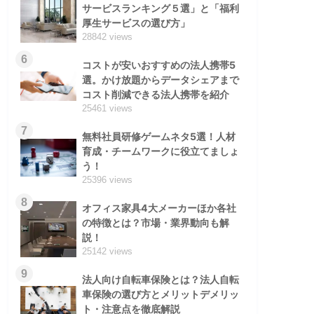
サービスランキング５選」と「福利
厚生サービスの選び方」
28842 views
6
コストが安いおすすめの法人携帯5
選。かけ放題からデータシェアまで
コスト削減できる法人携帯を紹介
25461 views
7
無料社員研修ゲームネタ5選！人材
育成・チームワークに役立てましょ
う！
25396 views
8
オフィス家具4大メーカーほか各社
の特徴とは？市場・業界動向も解
説！
25142 views
9
法人向け自転車保険とは？法人自転
車保険の選び方とメリットデメリッ
ト・注意点を徹底解説