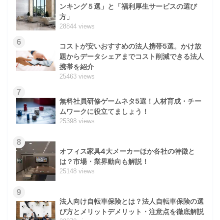
ンキング５選」と「福利厚生サービスの選び
方」
28844 views
6
コストが安いおすすめの法人携帯5選。かけ放
題からデータシェアまでコスト削減できる法人
携帯を紹介
25463 views
7
無料社員研修ゲームネタ5選！人材育成・チー
ムワークに役立てましょう！
25398 views
8
オフィス家具4大メーカーほか各社の特徴と
は？市場・業界動向も解説！
25148 views
9
法人向け自転車保険とは？法人自転車保険の選
び方とメリットデメリット・注意点を徹底解説