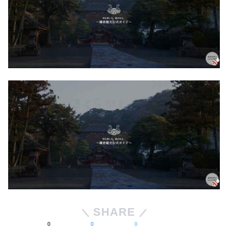
SHARE
0
0
0