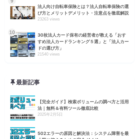
9
法人向け自転車保険とは？法人自転車保険の選
び方とメリットデメリット・注意点を徹底解説
23263 views
10
30枚法人カード保有の経営者が教える「おす
すめ法人カードランキング５選」と「法人カー
ドの選び方」
21540 views
最新記事
【完全ガイド】検索ボリュームの調べ方と活用
法｜無料＆有料ツール徹底比較
2025年2月5日
502エラーの原因と解決法：システム障害を最