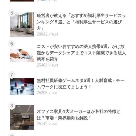
5
経営者が教える「おすすめ福利厚生サービスラ
ンキング５選」と「福利厚生サービスの選び
方」
28842 views
6
コストが安いおすすめの法人携帯5選。かけ放
題からデータシェアまでコスト削減できる法人
携帯を紹介
25463 views
7
無料社員研修ゲームネタ5選！人材育成・チー
ムワークに役立てましょう！
25396 views
8
オフィス家具4大メーカーほか各社の特徴と
は？市場・業界動向も解説！
25142 views