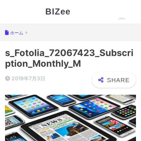
BIZee
ホーム
s_Fotolia_72067423_Subscri
ption_Monthly_M
2019年7月3日