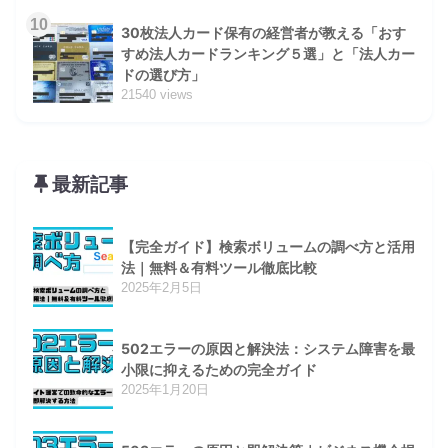
10
30枚法人カード保有の経営者が教える「おす
すめ法人カードランキング５選」と「法人カー
ドの選び方」
21540 views
最新記事
【完全ガイド】検索ボリュームの調べ方と活用
法｜無料＆有料ツール徹底比較
2025年2月5日
502エラーの原因と解決法：システム障害を最
小限に抑えるための完全ガイド
2025年1月20日