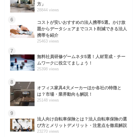
方」
28844 views
6
コストが安いおすすめの法人携帯5選。かけ放
題からデータシェアまでコスト削減できる法人
携帯を紹介
25463 views
7
無料社員研修ゲームネタ5選！人材育成・チー
ムワークに役立てましょう！
25398 views
8
オフィス家具4大メーカーほか各社の特徴と
は？市場・業界動向も解説！
25148 views
9
法人向け自転車保険とは？法人自転車保険の選
び方とメリットデメリット・注意点を徹底解説
23270 views