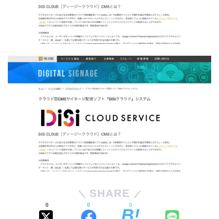
SHARE
0
0
0