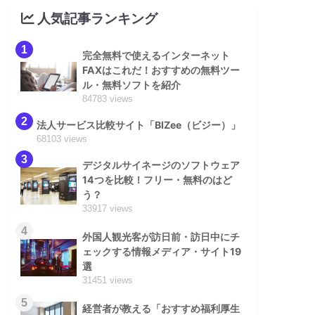
人気記事ランキング
1
完全無料で使えるインターネット
FAXはこれだ！おすすめの無料ツー
ル・無料ソフトを紹介
84783 views
2
法人サービス比較サイト「BIZee（ビジー）」
68103 views
3
デジタルサイネージのソフトウェア
14つを比較！フリー・無料のはど
う？
33917 views
4
外国人観光客が訪日前・訪日中にチ
ェックする情報メディア・サイト19
選
31451 views
5
経営者が教える「おすすめ福利厚生