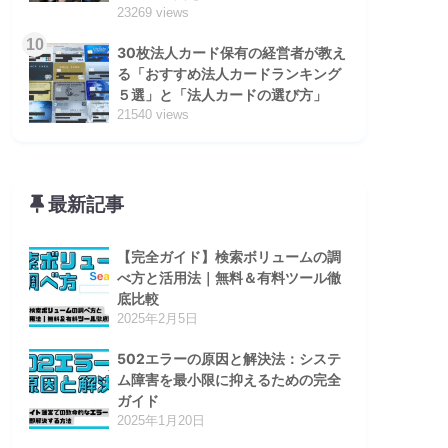
23269 views
10
30枚法人カード保有の経営者が教え
る「おすすめ法人カードランキング
５選」と「法人カードの選び方」
21540 views
最新記事
【完全ガイド】検索ボリュームの調
べ方と活用法｜無料＆有料ツール徹
底比較
2025年2月5日
502エラーの原因と解決法：システ
ム障害を最小限に抑えるための完全
ガイド
2025年1月20日