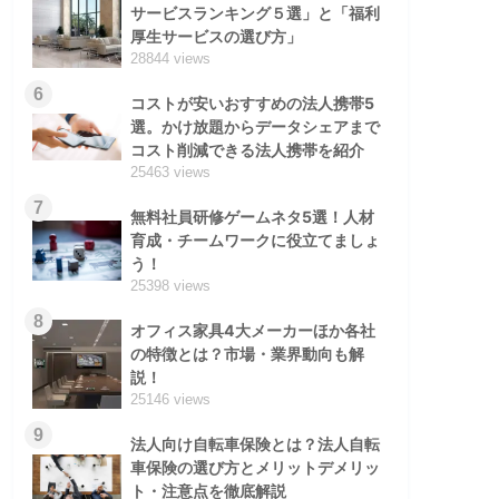
サービスランキング５選」と「福利
厚生サービスの選び方」
28844 views
6
コストが安いおすすめの法人携帯5
選。かけ放題からデータシェアまで
コスト削減できる法人携帯を紹介
25463 views
7
無料社員研修ゲームネタ5選！人材
育成・チームワークに役立てましょ
う！
25398 views
8
オフィス家具4大メーカーほか各社
の特徴とは？市場・業界動向も解
説！
25146 views
9
法人向け自転車保険とは？法人自転
車保険の選び方とメリットデメリッ
ト・注意点を徹底解説