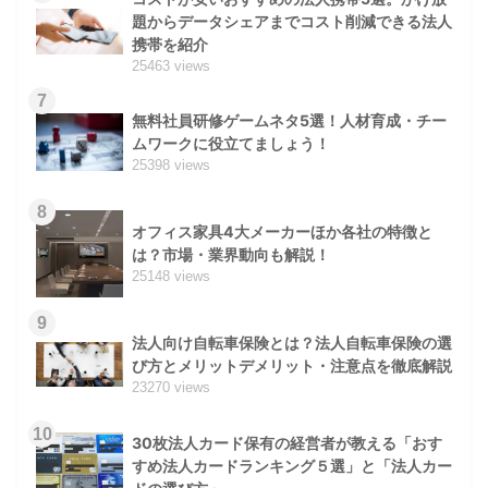
題からデータシェアまでコスト削減できる法人
携帯を紹介
25463 views
7
無料社員研修ゲームネタ5選！人材育成・チー
ムワークに役立てましょう！
25398 views
8
オフィス家具4大メーカーほか各社の特徴と
は？市場・業界動向も解説！
25148 views
9
法人向け自転車保険とは？法人自転車保険の選
び方とメリットデメリット・注意点を徹底解説
23270 views
10
30枚法人カード保有の経営者が教える「おす
すめ法人カードランキング５選」と「法人カー