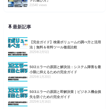
ドの選び方」
21540 views
最新記事
【完全ガイド】検索ボリュームの調べ方と活用
法｜無料＆有料ツール徹底比較
2025年2月5日
502エラーの原因と解決法：システム障害を最
小限に抑えるための完全ガイド
2025年1月20日
503エラーの原因と即解決策｜ビジネス機会損
失を防ぐための完全ガイド
2025年1月16日