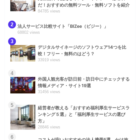
だ！おすすめの無料ツール・無料ソフトを紹介
84785 views
2
法人サービス比較サイト「BIZee（ビジー）」
68802 views
3
デジタルサイネージのソフトウェア14つを比
較！フリー・無料のはどう？
33919 views
4
外国人観光客が訪日前・訪日中にチェックする
情報メディア・サイト19選
31456 views
5
経営者が教える「おすすめ福利厚生サービスラ
ンキング５選」と「福利厚生サービスの選び
方」
28846 views
6
コストが安いおすすめの法人携帯5選。かけ放