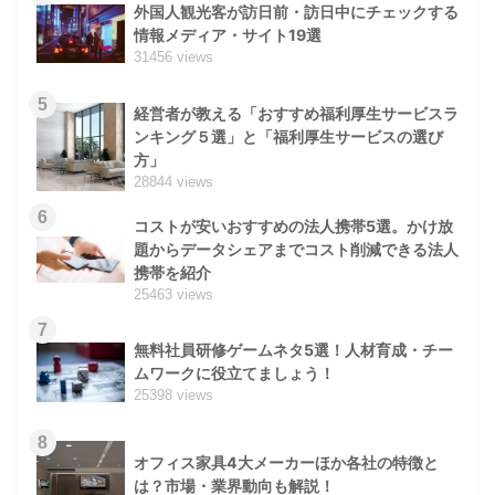
外国人観光客が訪日前・訪日中にチェックする
情報メディア・サイト19選
31456 views
5
経営者が教える「おすすめ福利厚生サービスラ
ンキング５選」と「福利厚生サービスの選び
方」
28844 views
6
コストが安いおすすめの法人携帯5選。かけ放
題からデータシェアまでコスト削減できる法人
携帯を紹介
25463 views
7
無料社員研修ゲームネタ5選！人材育成・チー
ムワークに役立てましょう！
25398 views
8
オフィス家具4大メーカーほか各社の特徴と
は？市場・業界動向も解説！