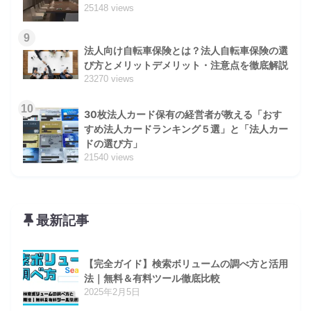
25148 views
9
法人向け自転車保険とは？法人自転車保険の選
び方とメリットデメリット・注意点を徹底解説
23270 views
10
30枚法人カード保有の経営者が教える「おす
すめ法人カードランキング５選」と「法人カー
ドの選び方」
21540 views
最新記事
【完全ガイド】検索ボリュームの調べ方と活用
法｜無料＆有料ツール徹底比較
2025年2月5日