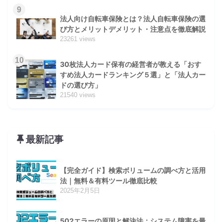
9
法人向け自転車保険とは？法人自転車保険の選
び方とメリットデメリット・注意点を徹底解説
23261 views
10
30枚法人カード保有の経営者が教える「おす
すめ法人カードランキング５選」と「法人カー
ドの選び方」
21540 views
最新記事
【完全ガイド】検索ボリュームの調べ方と活用
法｜無料＆有料ツール徹底比較
2025年2月5日
502エラーの原因と解決法：システム障害を最