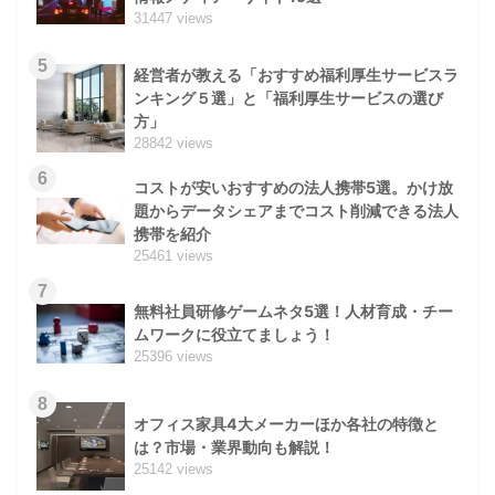
31447 views
5
経営者が教える「おすすめ福利厚生サービスラ
ンキング５選」と「福利厚生サービスの選び
方」
28842 views
6
コストが安いおすすめの法人携帯5選。かけ放
題からデータシェアまでコスト削減できる法人
携帯を紹介
25461 views
7
無料社員研修ゲームネタ5選！人材育成・チー
ムワークに役立てましょう！
25396 views
8
オフィス家具4大メーカーほか各社の特徴と
は？市場・業界動向も解説！
25142 views