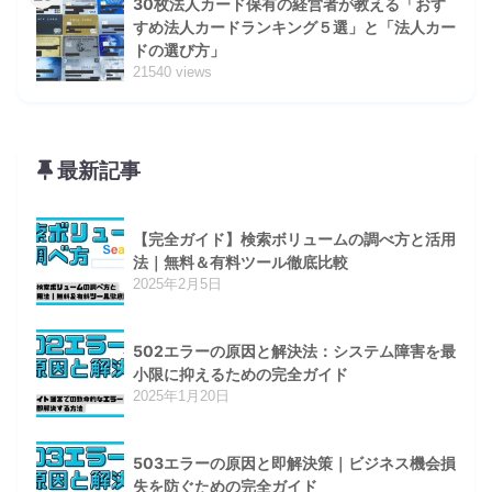
30枚法人カード保有の経営者が教える「おす
すめ法人カードランキング５選」と「法人カー
ドの選び方」
21540 views
最新記事
【完全ガイド】検索ボリュームの調べ方と活用
法｜無料＆有料ツール徹底比較
2025年2月5日
502エラーの原因と解決法：システム障害を最
小限に抑えるための完全ガイド
2025年1月20日
503エラーの原因と即解決策｜ビジネス機会損
失を防ぐための完全ガイド