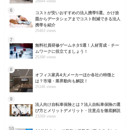
28844 views
6
コストが安いおすすめの法人携帯5選。かけ放
題からデータシェアまでコスト削減できる法人
携帯を紹介
25463 views
7
無料社員研修ゲームネタ5選！人材育成・チー
ムワークに役立てましょう！
25398 views
8
オフィス家具4大メーカーほか各社の特徴と
は？市場・業界動向も解説！
25146 views
9
法人向け自転車保険とは？法人自転車保険の選
び方とメリットデメリット・注意点を徹底解説
23269 views
10