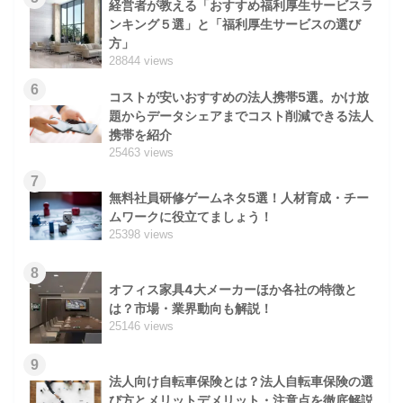
経営者が教える「おすすめ福利厚生サービスラ
ンキング５選」と「福利厚生サービスの選び
方」
28844 views
6
コストが安いおすすめの法人携帯5選。かけ放
題からデータシェアまでコスト削減できる法人
携帯を紹介
25463 views
7
無料社員研修ゲームネタ5選！人材育成・チー
ムワークに役立てましょう！
25398 views
8
オフィス家具4大メーカーほか各社の特徴と
は？市場・業界動向も解説！
25146 views
9
法人向け自転車保険とは？法人自転車保険の選
び方とメリットデメリット・注意点を徹底解説