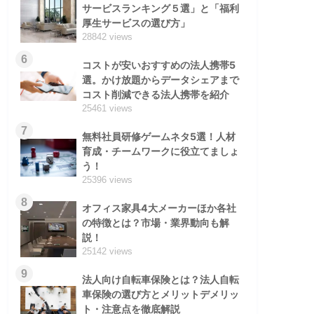
サービスランキング５選」と「福利
厚生サービスの選び方」
28842 views
6
コストが安いおすすめの法人携帯5
選。かけ放題からデータシェアまで
コスト削減できる法人携帯を紹介
25461 views
7
無料社員研修ゲームネタ5選！人材
育成・チームワークに役立てましょ
う！
25396 views
8
オフィス家具4大メーカーほか各社
の特徴とは？市場・業界動向も解
説！
25142 views
9
法人向け自転車保険とは？法人自転
車保険の選び方とメリットデメリッ
ト・注意点を徹底解説