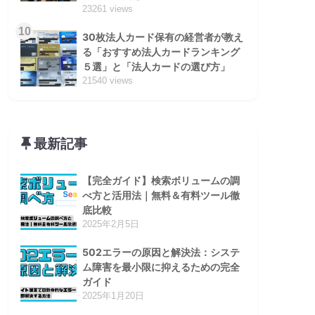
23261 views
10
30枚法人カード保有の経営者が教え
る「おすすめ法人カードランキング
５選」と「法人カードの選び方」
21540 views
最新記事
【完全ガイド】検索ボリュームの調
べ方と活用法｜無料＆有料ツール徹
底比較
2025年2月5日
502エラーの原因と解決法：システ
ム障害を最小限に抑えるための完全
ガイド
2025年1月20日