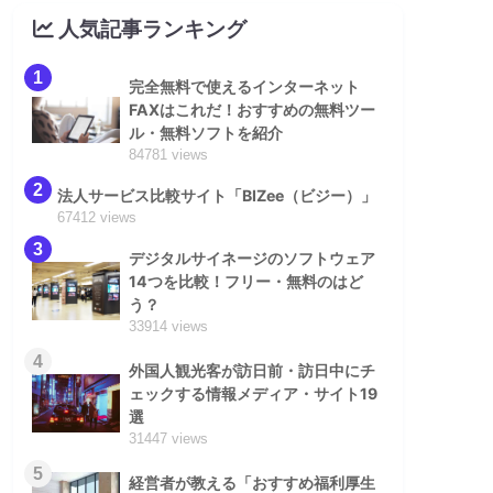
人気記事ランキング
1
完全無料で使えるインターネット
FAXはこれだ！おすすめの無料ツー
ル・無料ソフトを紹介
84781 views
2
法人サービス比較サイト「BIZee（ビジー）」
67412 views
3
デジタルサイネージのソフトウェア
14つを比較！フリー・無料のはど
う？
33914 views
4
外国人観光客が訪日前・訪日中にチ
ェックする情報メディア・サイト19
選
31447 views
5
経営者が教える「おすすめ福利厚生