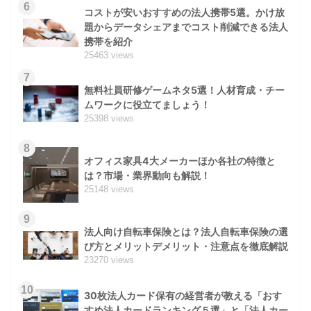
6
コストが安いおすすめの法人携帯5選。かけ放
題からデータシェアまでコスト削減できる法人
携帯を紹介
25463 views
7
無料社員研修ゲームネタ5選！人材育成・チー
ムワークに役立てましょう！
25398 views
8
オフィス家具4大メーカーほか各社の特徴と
は？市場・業界動向も解説！
25148 views
9
法人向け自転車保険とは？法人自転車保険の選
び方とメリットデメリット・注意点を徹底解説
23270 views
10
30枚法人カード保有の経営者が教える「おす
すめ法人カードランキング５選」と「法人カー