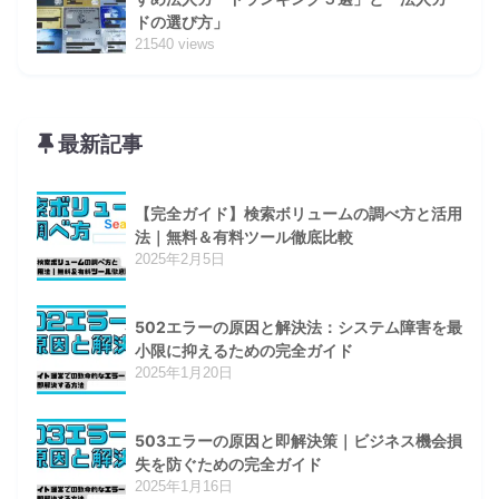
ドの選び方」
21540 views
最新記事
【完全ガイド】検索ボリュームの調べ方と活用
法｜無料＆有料ツール徹底比較
2025年2月5日
502エラーの原因と解決法：システム障害を最
小限に抑えるための完全ガイド
2025年1月20日
503エラーの原因と即解決策｜ビジネス機会損
失を防ぐための完全ガイド
2025年1月16日