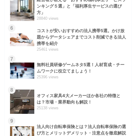
ンキング５選」と「福利厚生サービスの選び
方」
28840 views
6
コストが安いおすすめの法人携帯5選。かけ放
題からデータシェアまでコスト削減できる法人
携帯を紹介
25461 views
7
無料社員研修ゲームネタ5選！人材育成・チー
ムワークに役立てましょう！
25396 views
8
オフィス家具4大メーカーほか各社の特徴と
は？市場・業界動向も解説！
25138 views
9
法人向け自転車保険とは？法人自転車保険の選
び方とメリットデメリット・注意点を徹底解説