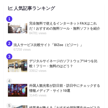
人気記事ランキング
1
完全無料で使えるインターネットFAXはこれ
だ！おすすめの無料ツール・無料ソフトを紹介
84781 views
2
法人サービス比較サイト「BIZee（ビジー）」
67258 views
3
デジタルサイネージのソフトウェア14つを比
較！フリー・無料のはどう？
33912 views
4
外国人観光客が訪日前・訪日中にチェックする
情報メディア・サイト19選
31445 views
5
経営者が教える「おすすめ福利厚生サービスラ