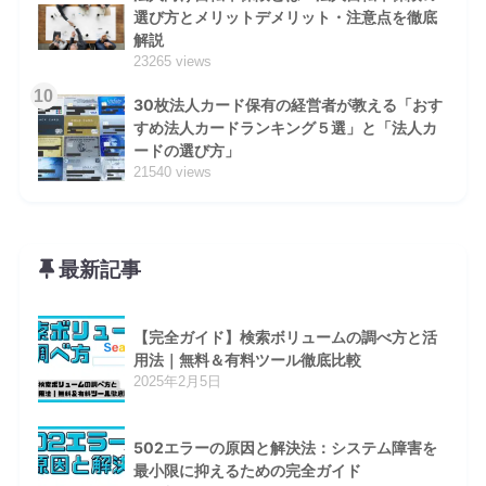
選び方とメリットデメリット・注意点を徹底
解説
23265 views
10
30枚法人カード保有の経営者が教える「おす
すめ法人カードランキング５選」と「法人カ
ードの選び方」
21540 views
最新記事
【完全ガイド】検索ボリュームの調べ方と活
用法｜無料＆有料ツール徹底比較
2025年2月5日
502エラーの原因と解決法：システム障害を
最小限に抑えるための完全ガイド