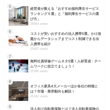
5
経営者が教える「おすすめ福利厚生サービス
ランキング５選」と「福利厚生サービスの選
び方」
28844 views
6
コストが安いおすすめの法人携帯5選。かけ放
題からデータシェアまでコスト削減できる法
人携帯を紹介
25463 views
7
無料社員研修ゲームネタ5選！人材育成・チー
ムワークに役立てましょう！
25396 views
8
オフィス家具4大メーカーほか各社の特徴と
は？市場・業界動向も解説！
25142 views
9
法人向け自転車保険とは？法人自転車保険の