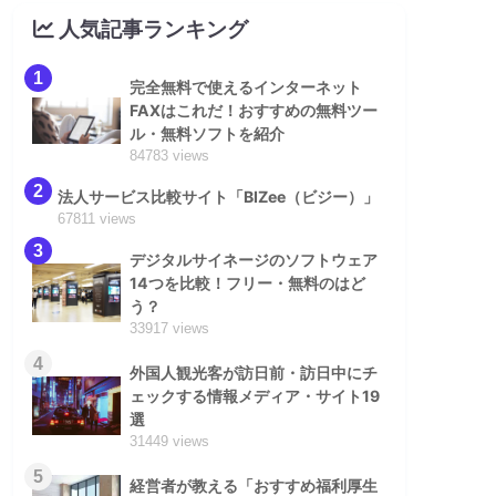
人気記事ランキング
1
完全無料で使えるインターネット
FAXはこれだ！おすすめの無料ツー
ル・無料ソフトを紹介
84783 views
2
法人サービス比較サイト「BIZee（ビジー）」
67811 views
3
デジタルサイネージのソフトウェア
14つを比較！フリー・無料のはど
う？
33917 views
4
外国人観光客が訪日前・訪日中にチ
ェックする情報メディア・サイト19
選
31449 views
5
経営者が教える「おすすめ福利厚生