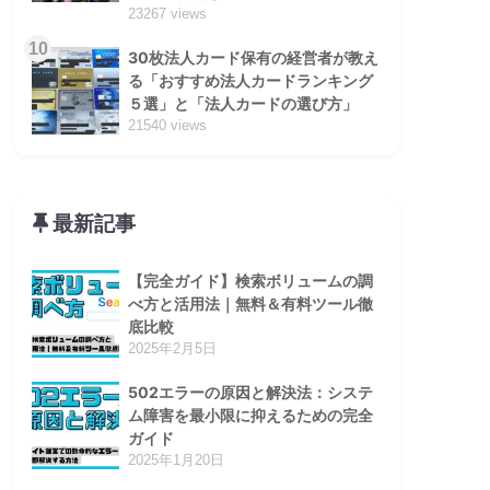
23267 views
10
30枚法人カード保有の経営者が教え
る「おすすめ法人カードランキング
５選」と「法人カードの選び方」
21540 views
最新記事
【完全ガイド】検索ボリュームの調
べ方と活用法｜無料＆有料ツール徹
底比較
2025年2月5日
502エラーの原因と解決法：システ
ム障害を最小限に抑えるための完全
ガイド
2025年1月20日