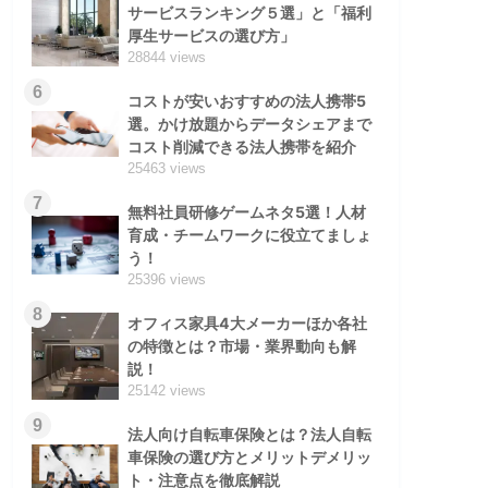
サービスランキング５選」と「福利
厚生サービスの選び方」
28844 views
6
コストが安いおすすめの法人携帯5
選。かけ放題からデータシェアまで
コスト削減できる法人携帯を紹介
25463 views
7
無料社員研修ゲームネタ5選！人材
育成・チームワークに役立てましょ
う！
25396 views
8
オフィス家具4大メーカーほか各社
の特徴とは？市場・業界動向も解
説！
25142 views
9
法人向け自転車保険とは？法人自転
車保険の選び方とメリットデメリッ
ト・注意点を徹底解説