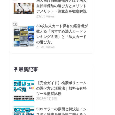
法人向け自転車保険とは？法人
自転車保険の選び方とメリット
デメリット・注意点を徹底解説
23263 views
10
30枚法人カード保有の経営者が
教える「おすすめ法人カードラ
ンキング５選」と「法人カード
の選び方」
21540 views
最新記事
【完全ガイド】検索ボリューム
の調べ方と活用法｜無料＆有料
ツール徹底比較
2025年2月5日
502エラーの原因と解決法：シ
ステム障害を最小限に抑えるた