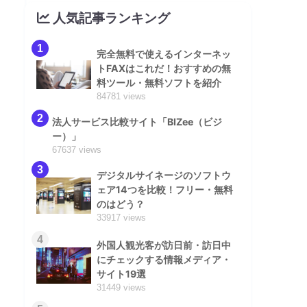
人気記事ランキング
1
完全無料で使えるインターネッ
トFAXはこれだ！おすすめの無
料ツール・無料ソフトを紹介
84781 views
2
法人サービス比較サイト「BIZee（ビジ
ー）」
67637 views
3
デジタルサイネージのソフトウ
ェア14つを比較！フリー・無料
のはどう？
33917 views
4
外国人観光客が訪日前・訪日中
にチェックする情報メディア・
サイト19選
31449 views