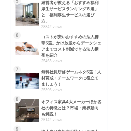
5
経営者が教える「おすすめ福利
厚生サービスランキング５選」
と「福利厚生サービスの選び
方」
28842 views
6
コストが安いおすすめの法人携
帯5選。かけ放題からデータシェ
アまでコスト削減できる法人携
帯を紹介
25463 views
7
無料社員研修ゲームネタ5選！人
材育成・チームワークに役立て
ましょう！
25396 views
8
オフィス家具4大メーカーほか各
社の特徴とは？市場・業界動向
も解説！
25142 views
9