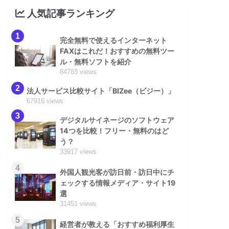
人気記事ランキング
1
完全無料で使えるインターネット
FAXはこれだ！おすすめの無料ツー
ル・無料ソフトを紹介
84783 views
2
法人サービス比較サイト「BIZee（ビジー）」
67916 views
3
デジタルサイネージのソフトウェア
14つを比較！フリー・無料のはど
う？
33917 views
4
外国人観光客が訪日前・訪日中にチ
ェックする情報メディア・サイト19
選
31451 views
5
経営者が教える「おすすめ福利厚生