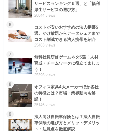
サービスランキング５選」と「福利
厚生サービスの選び方」
28844 views
6
コストが安いおすすめの法人携帯5
選。かけ放題からデータシェアまで
コスト削減できる法人携帯を紹介
25463 views
7
無料社員研修ゲームネタ5選！人材
育成・チームワークに役立てましょ
う！
25396 views
8
オフィス家具4大メーカーほか各社
の特徴とは？市場・業界動向も解
説！
25146 views
9
法人向け自転車保険とは？法人自転
車保険の選び方とメリットデメリッ
ト・注意点を徹底解説