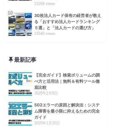
23269 views
10
30枚法人カード保有の経営者が教え
る「おすすめ法人カードランキング
５選」と「法人カードの選び方」
21540 views
最新記事
【完全ガイド】検索ボリュームの調
べ方と活用法｜無料＆有料ツール徹
底比較
2025年2月5日
502エラーの原因と解決法：システ
ム障害を最小限に抑えるための完全
ガイド
2025年1月20日