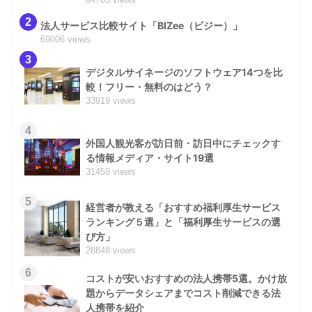
2
法人サービス比較サイト「BIZee（ビジー）」
69006 views
3
デジタルサイネージのソフトウェア14つを比
較！フリー・無料のはどう？
33919 views
4
外国人観光客が訪日前・訪日中にチェックす
る情報メディア・サイト19選
31458 views
5
経営者が教える「おすすめ福利厚生サービス
ランキング５選」と「福利厚生サービスの選
び方」
28848 views
6
コストが安いおすすめの法人携帯5選。かけ放
題からデータシェアまでコスト削減できる法
人携帯を紹介