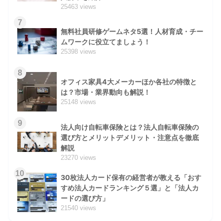
25463 views
7
無料社員研修ゲームネタ5選！人材育成・チー
ムワークに役立てましょう！
25398 views
8
オフィス家具4大メーカーほか各社の特徴と
は？市場・業界動向も解説！
25148 views
9
法人向け自転車保険とは？法人自転車保険の
選び方とメリットデメリット・注意点を徹底
解説
23270 views
10
30枚法人カード保有の経営者が教える「おす
すめ法人カードランキング５選」と「法人カ
ードの選び方」
21540 views