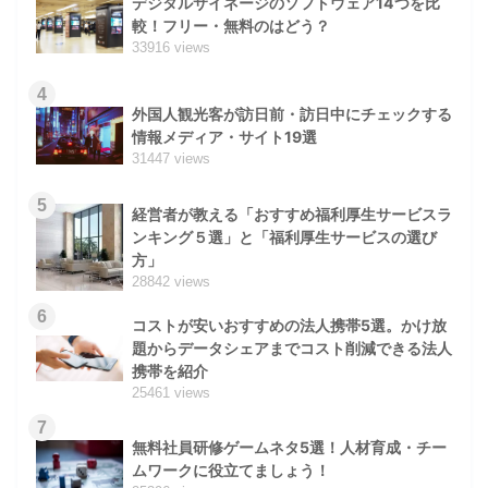
デジタルサイネージのソフトウェア14つを比
較！フリー・無料のはどう？
33916 views
4
外国人観光客が訪日前・訪日中にチェックする
情報メディア・サイト19選
31447 views
5
経営者が教える「おすすめ福利厚生サービスラ
ンキング５選」と「福利厚生サービスの選び
方」
28842 views
6
コストが安いおすすめの法人携帯5選。かけ放
題からデータシェアまでコスト削減できる法人
携帯を紹介
25461 views
7
無料社員研修ゲームネタ5選！人材育成・チー
ムワークに役立てましょう！