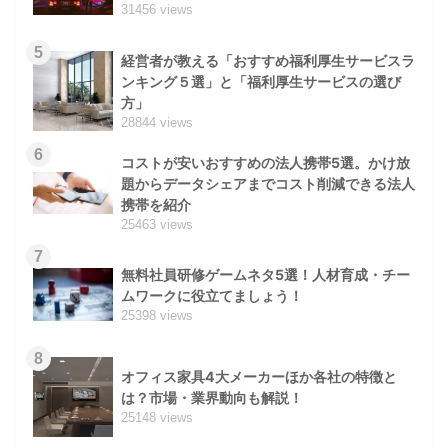
31456 views
5
経営者が教える「おすすめ福利厚生サービスラ
ンキング５選」と「福利厚生サービスの選び
方」
28844 views
6
コストが安いおすすめの法人携帯5選。かけ放
題からデータシェアまでコスト削減できる法人
携帯を紹介
25463 views
7
無料社員研修ゲームネタ5選！人材育成・チー
ムワークに役立てましょう！
25398 views
8
オフィス家具4大メーカーほか各社の特徴と
は？市場・業界動向も解説！
25148 views