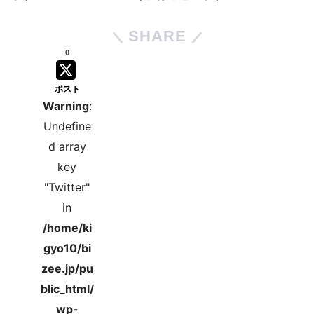
SHARE
0
ポスト
Warning
:
Undefine
d array
key
"Twitter"
in
/home/ki
gyo10/bi
zee.jp/pu
blic_html/
wp-