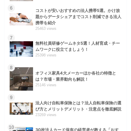
6
コストが安いおすすめの法人携帯5選。かけ放
題からデータシェアまでコスト削減できる法人
携帯を紹介
25463 views
7
無料社員研修ゲームネタ5選！人材育成・チー
ムワークに役立てましょう！
25398 views
8
オフィス家具4大メーカーほか各社の特徴と
は？市場・業界動向も解説！
25146 views
9
法人向け自転車保険とは？法人自転車保険の選
び方とメリットデメリット・注意点を徹底解説
23269 views
10
30枚法人カード保有の経営者が教える「おす