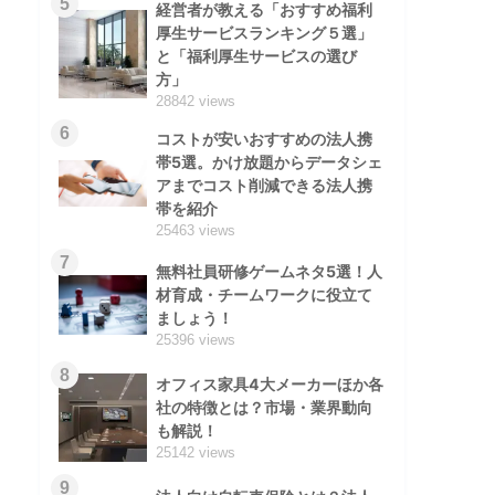
5
経営者が教える「おすすめ福利
厚生サービスランキング５選」
と「福利厚生サービスの選び
方」
28842 views
6
コストが安いおすすめの法人携
帯5選。かけ放題からデータシェ
アまでコスト削減できる法人携
帯を紹介
25463 views
7
無料社員研修ゲームネタ5選！人
材育成・チームワークに役立て
ましょう！
25396 views
8
オフィス家具4大メーカーほか各
社の特徴とは？市場・業界動向
も解説！
25142 views
9