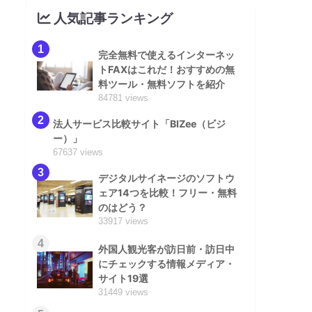
人気記事ランキング
1
完全無料で使えるインターネッ
トFAXはこれだ！おすすめの無
料ツール・無料ソフトを紹介
84781 views
2
法人サービス比較サイト「BIZee（ビジ
ー）」
67637 views
3
デジタルサイネージのソフトウ
ェア14つを比較！フリー・無料
のはどう？
33917 views
4
外国人観光客が訪日前・訪日中
にチェックする情報メディア・
サイト19選
31449 views