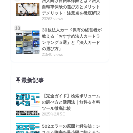
法人向け自転車保険とは？法人
自転車保険の選び方とメリット
デメリット・注意点を徹底解説
23263 views
10
30枚法人カード保有の経営者が
教える「おすすめ法人カードラ
ンキング５選」と「法人カード
の選び方」
21540 views
最新記事
【完全ガイド】検索ボリューム
の調べ方と活用法｜無料＆有料
ツール徹底比較
2025年2月5日
502エラーの原因と解決法：シ
ステム障害を最小限に抑えるた