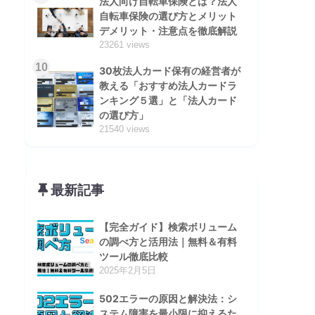
法人向け自転車保険とは？法人
自転車保険の選び方とメリット
デメリット・注意点を徹底解説
23261 views
10
30枚法人カード保有の経営者が
教える「おすすめ法人カードラ
ンキング５選」と「法人カード
の選び方」
21540 views
最新記事
【完全ガイド】検索ボリューム
の調べ方と活用法｜無料＆有料
ツール徹底比較
2025年2月5日
502エラーの原因と解決法：シ
ステム障害を最小限に抑えるた