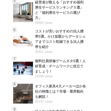
5
経営者が教える「おすすめ福利
厚生サービスランキング５選」
と「福利厚生サービスの選び
方」
28842 views
6
コストが安いおすすめの法人携
帯5選。かけ放題からデータシェ
アまでコスト削減できる法人携
帯を紹介
25461 views
7
無料社員研修ゲームネタ5選！人
材育成・チームワークに役立て
ましょう！
25396 views
8
オフィス家具4大メーカーほか各
社の特徴とは？市場・業界動向
も解説！
25142 views
9