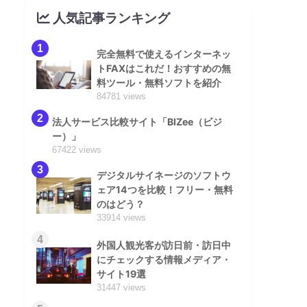
人気記事ランキング
1
完全無料で使えるインターネッ
トFAXはこれだ！おすすめの無
料ツール・無料ソフトを紹介
84781 views
2
法人サービス比較サイト「BIZee（ビジ
ー）」
67422 views
3
デジタルサイネージのソフトウ
ェア14つを比較！フリー・無料
のはどう？
33914 views
4
外国人観光客が訪日前・訪日中
にチェックする情報メディア・
サイト19選
31447 views