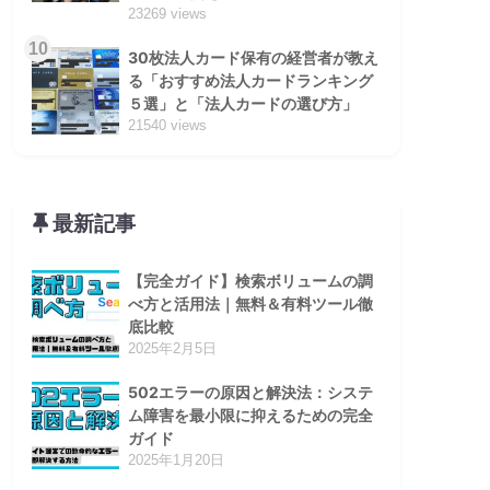
23269 views
10
30枚法人カード保有の経営者が教え
る「おすすめ法人カードランキング
５選」と「法人カードの選び方」
21540 views
最新記事
【完全ガイド】検索ボリュームの調
べ方と活用法｜無料＆有料ツール徹
底比較
2025年2月5日
502エラーの原因と解決法：システ
ム障害を最小限に抑えるための完全
ガイド
2025年1月20日