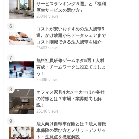
サービスランキング５選」と「福利
厚生サービスの選び方」
28844 views
6
コストが安いおすすめの法人携帯5
選。かけ放題からデータシェアまで
コスト削減できる法人携帯を紹介
25463 views
7
無料社員研修ゲームネタ5選！人材
育成・チームワークに役立てましょ
う！
25398 views
8
オフィス家具4大メーカーほか各社
の特徴とは？市場・業界動向も解
説！
25146 views
9
法人向け自転車保険とは？法人自転
車保険の選び方とメリットデメリッ
ト・注意点を徹底解説