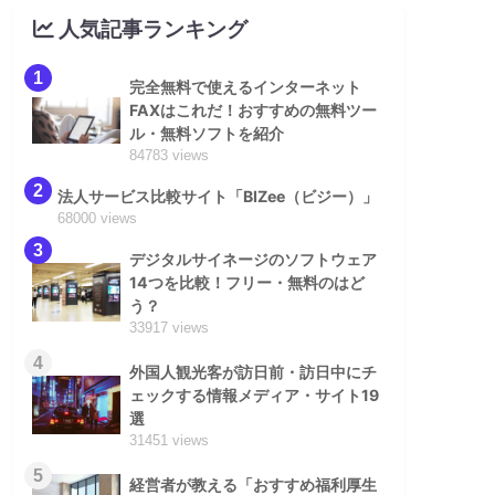
人気記事ランキング
1
完全無料で使えるインターネット
FAXはこれだ！おすすめの無料ツー
ル・無料ソフトを紹介
84783 views
2
法人サービス比較サイト「BIZee（ビジー）」
68000 views
3
デジタルサイネージのソフトウェア
14つを比較！フリー・無料のはど
う？
33917 views
4
外国人観光客が訪日前・訪日中にチ
ェックする情報メディア・サイト19
選
31451 views
5
経営者が教える「おすすめ福利厚生