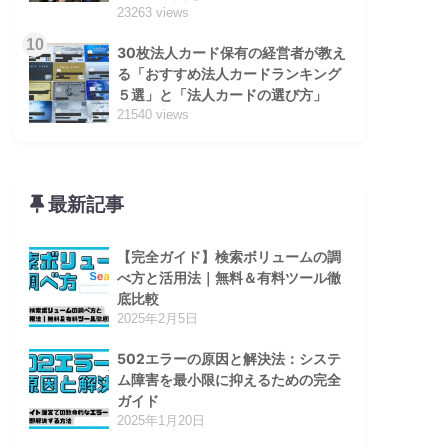
23263 views
10
30枚法人カード保有の経営者が教え
る「おすすめ法人カードランキング
５選」と「法人カードの選び方」
21540 views
最新記事
【完全ガイド】検索ボリュームの調
べ方と活用法｜無料＆有料ツール徹
底比較
2025年2月5日
502エラーの原因と解決法：システ
ム障害を最小限に抑えるための完全
ガイド
2025年1月20日