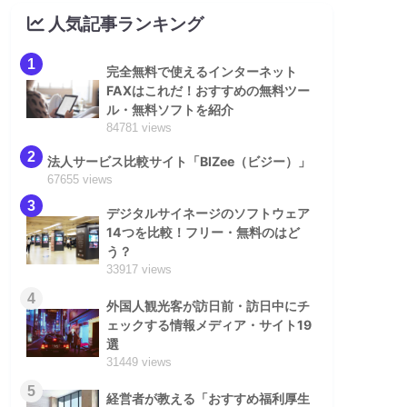
人気記事ランキング
1
完全無料で使えるインターネット
FAXはこれだ！おすすめの無料ツー
ル・無料ソフトを紹介
84781 views
2
法人サービス比較サイト「BIZee（ビジー）」
67655 views
3
デジタルサイネージのソフトウェア
14つを比較！フリー・無料のはど
う？
33917 views
4
外国人観光客が訪日前・訪日中にチ
ェックする情報メディア・サイト19
選
31449 views
5
経営者が教える「おすすめ福利厚生