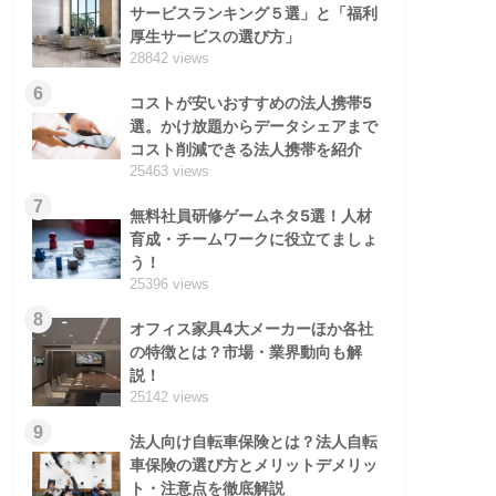
サービスランキング５選」と「福利
厚生サービスの選び方」
28842 views
6
コストが安いおすすめの法人携帯5
選。かけ放題からデータシェアまで
コスト削減できる法人携帯を紹介
25463 views
7
無料社員研修ゲームネタ5選！人材
育成・チームワークに役立てましょ
う！
25396 views
8
オフィス家具4大メーカーほか各社
の特徴とは？市場・業界動向も解
説！
25142 views
9
法人向け自転車保険とは？法人自転
車保険の選び方とメリットデメリッ
ト・注意点を徹底解説