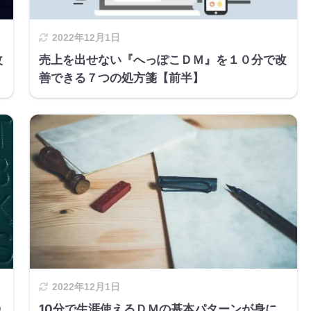
2022年12月1日
改
売上を出せない『へっぽこＤＭ』を１０分で改
善できる７つの処方箋【前半】
2022年12月1日
Ｄ
10分で生涯使えるＤＭの基本パターンが身に