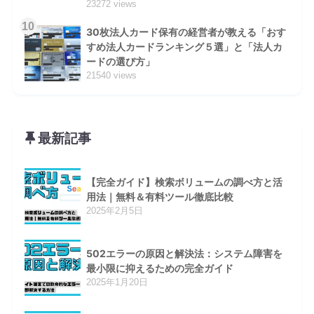
23272 views
10
30枚法人カード保有の経営者が教える「おす
すめ法人カードランキング５選」と「法人カ
ードの選び方」
21540 views
最新記事
【完全ガイド】検索ボリュームの調べ方と活
用法｜無料＆有料ツール徹底比較
2025年2月5日
502エラーの原因と解決法：システム障害を
最小限に抑えるための完全ガイド
2025年1月20日