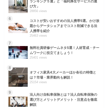
ランキング５選」と「福利厚生サービスの選
び方」
28856 views
6
コストが安いおすすめの法人携帯5選。かけ放
題からデータシェアまでコスト削減できる法
人携帯を紹介
25463 views
7
無料社員研修ゲームネタ5選！人材育成・チー
ムワークに役立てましょう！
25401 views
8
オフィス家具4大メーカーほか各社の特徴と
は？市場・業界動向も解説！
25154 views
9
法人向け自転車保険とは？法人自転車保険の
選び方とメリットデメリット・注意点を徹底
解説