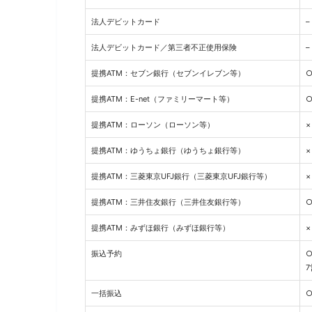
法人デビットカード
–
法人デビットカード／第三者不正使用保険
–
提携ATM：セブン銀行（セブンイレブン等）
提携ATM：E-net（ファミリーマート等）
提携ATM：ローソン（ローソン等）
×
提携ATM：ゆうちょ銀行（ゆうちょ銀行等）
×
提携ATM：三菱東京UFJ銀行（三菱東京UFJ銀行等）
×
提携ATM：三井住友銀行（三井住友銀行等）
提携ATM：みずほ銀行（みずほ銀行等）
×
振込予約
一括振込