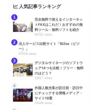
人気記事ランキング
1
完全無料で使えるインターネッ
トFAXはこれだ！おすすめの無
料ツール・無料ソフトを紹介
84781 views
2
法人サービス比較サイト「BIZee（ビジ
ー）」
67619 views
3
デジタルサイネージのソフトウ
ェア14つを比較！フリー・無料
のはどう？
33917 views
4
外国人観光客が訪日前・訪日中
にチェックする情報メディア・
サイト19選
31449 views