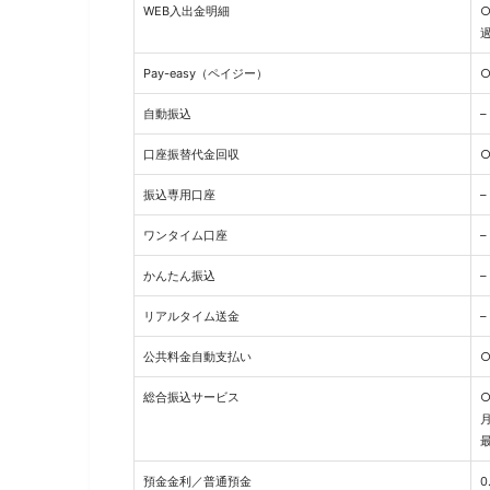
WEB入出金明細
Pay-easy（ペイジー）
自動振込
–
口座振替代金回収
振込専用口座
–
ワンタイム口座
–
かんたん振込
–
リアルタイム送金
–
公共料金自動支払い
総合振込サービス
最
預金金利／普通預金
0