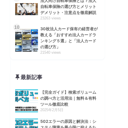
法人向け自転車保険とは？法人
自転車保険の選び方とメリット
デメリット・注意点を徹底解説
23263 views
10
30枚法人カード保有の経営者が
教える「おすすめ法人カードラ
ンキング５選」と「法人カード
の選び方」
21540 views
最新記事
【完全ガイド】検索ボリューム
の調べ方と活用法｜無料＆有料
ツール徹底比較
2025年2月5日
502エラーの原因と解決法：シ
ステム障害を最小限に抑えるた