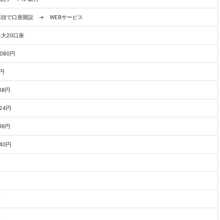
店頭で口座開設 → WEBサービス
最大20口座
,080円
円
08円
24円
16円
40円
○
○