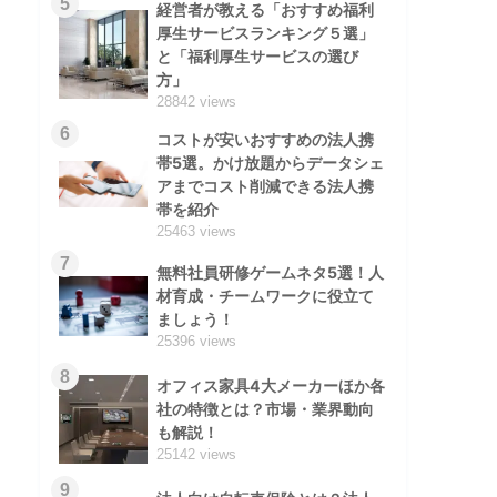
5
経営者が教える「おすすめ福利
厚生サービスランキング５選」
と「福利厚生サービスの選び
方」
28842 views
6
コストが安いおすすめの法人携
帯5選。かけ放題からデータシェ
アまでコスト削減できる法人携
帯を紹介
25463 views
7
無料社員研修ゲームネタ5選！人
材育成・チームワークに役立て
ましょう！
25396 views
8
オフィス家具4大メーカーほか各
社の特徴とは？市場・業界動向
も解説！
25142 views
9