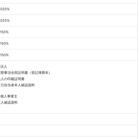
.025%
.025%
.150%
.150%
.150%
■法人
履歴事項全部証明書（登記簿謄本）
法人の印鑑証明書
取引担当者本人確認資料
■個人事業主
本人確認資料
○