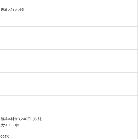
○
過去最大12ヵ月分
○
○
○
○
月額基本料金3,240円（税別）
大50,000件
.001%