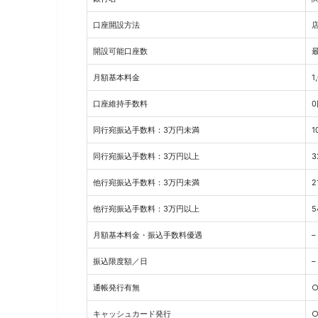
口座開設方法
開設可能口座数
月額基本料金
1
口座維持手数料
0
同行宛振込手数料：3万円未満
1
同行宛振込手数料：3万円以上
3
他行宛振込手数料：3万円未満
2
他行宛振込手数料：3万円以上
5
月額基本料金・振込手数料優遇
–
振込限度額／日
–
通帳発行有無
キャッシュカード発行