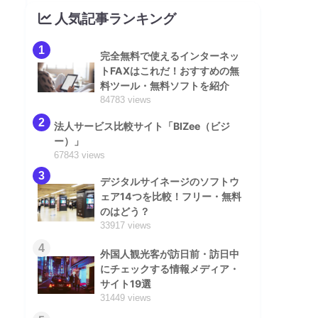
人気記事ランキング
1
完全無料で使えるインターネッ
トFAXはこれだ！おすすめの無
料ツール・無料ソフトを紹介
84783 views
2
法人サービス比較サイト「BIZee（ビジ
ー）」
67843 views
3
デジタルサイネージのソフトウ
ェア14つを比較！フリー・無料
のはどう？
33917 views
4
外国人観光客が訪日前・訪日中
にチェックする情報メディア・
サイト19選
31449 views