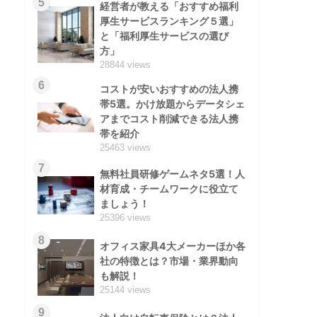
5
経営者が教える「おすすめ福利
厚生サービスランキング５選」
と「福利厚生サービスの選び
方」
28844 views
6
コストが安いおすすめの法人携
帯5選。かけ放題からデータシェ
アまでコスト削減できる法人携
帯を紹介
25463 views
7
無料社員研修ゲームネタ5選！人
材育成・チームワークに役立て
ましょう！
25396 views
8
オフィス家具4大メーカーほか各
社の特徴とは？市場・業界動向
も解説！
25144 views
9