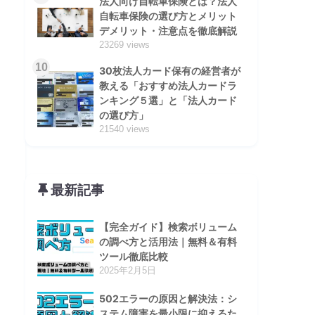
法人向け自転車保険とは？法人
自転車保険の選び方とメリット
デメリット・注意点を徹底解説
23269 views
10
30枚法人カード保有の経営者が
教える「おすすめ法人カードラ
ンキング５選」と「法人カード
の選び方」
21540 views
最新記事
【完全ガイド】検索ボリューム
の調べ方と活用法｜無料＆有料
ツール徹底比較
2025年2月5日
502エラーの原因と解決法：シ
ステム障害を最小限に抑えるた